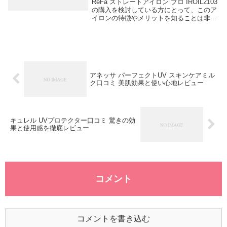
ReFa ストレートアイロン プロ IROIL2103
の購入を検討している方にとって、このア
イロンの特徴やメリットを知ることは非常
に重要です。このブログ記事では、ReFa
ストレートアイロン プロ IROIL2103の魅
力や実際の使用感につ...
アネッサ パーフェクトUV スキンケアミル
ク口コミ 美肌効果と使い心地レビュー
キュレル UVプロテクター口コミ 驚きの効
果と使用感を徹底レビュー
コメント
コメントを書き込む