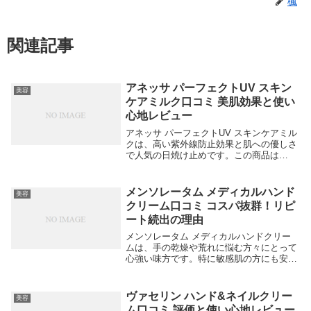
楓
関連記事
アネッサ パーフェクトUV スキン
美容
ケアミルク口コミ 美肌効果と使い
心地レビュー
アネッサ パーフェクトUV スキンケアミル
クは、高い紫外線防止効果と肌への優しさ
で人気の日焼け止めです。この商品は
SPF50+、PA++++の高いUVカット効果を
持ちながら、美肌成分も豊富に含まれてお
り、日常使いに最適です。実際に使用した
メンソレータム メディカルハンド
美容
方...
クリーム口コミ コスパ抜群！リピ
ート続出の理由
メンソレータム メディカルハンドクリー
ムは、手の乾燥や荒れに悩む方々にとって
心強い味方です。特に敏感肌の方にも安心
して使える処方が特徴です。実際に使用し
た方々からは、多くの好評をいただいてい
ます。以下に、その口コミの一部をご紹介
ヴァセリン ハンド&ネイルクリー
美容
します。 「...
ム口コミ 評価と使い心地レビュー