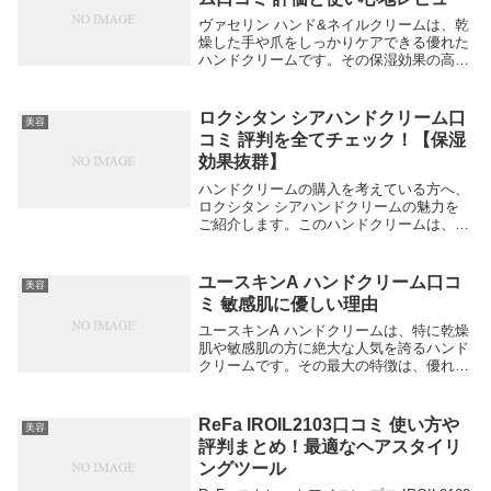
ヴァセリン ハンド&ネイルクリームは、乾
燥した手や爪をしっかりケアできる優れた
ハンドクリームです。その保湿効果の高さ
と、べたつかない使い心地が多くのユーザ
ーに支持されています。また、爪のケアも
同時に行えるため、特に手荒れが気になる
ロクシタン シアハンドクリーム口
美容
方におすす...
コミ 評判を全てチェック！【保湿
効果抜群】
ハンドクリームの購入を考えている方へ、
ロクシタン シアハンドクリームの魅力を
ご紹介します。このハンドクリームは、高
い保湿効果と天然成分が特徴で、多くのユ
ーザーから高評価を得ています。以下の口
コミをご覧ください。 「使い心地がよ
ユースキンA ハンドクリーム口コ
美容
く、乾燥肌がし...
ミ 敏感肌に優しい理由
ユースキンA ハンドクリームは、特に乾燥
肌や敏感肌の方に絶大な人気を誇るハンド
クリームです。その最大の特徴は、優れた
保湿力と低刺激な成分にあります。乾燥や
手荒れを改善し、しっとりとした手肌を保
つ効果が期待できます。以下に、ユースキ
ReFa IROIL2103口コミ 使い方や
美容
ンA ハン...
評判まとめ！最適なヘアスタイリ
ングツール