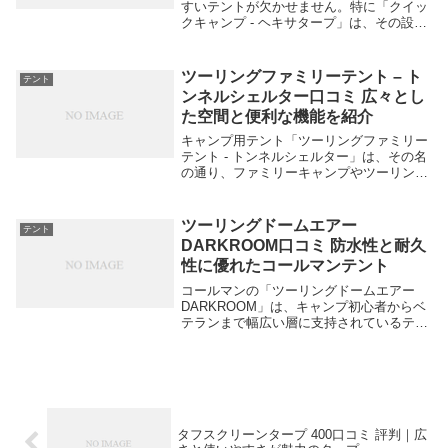
すいテントが欠かせません。特に「クイッ
クキャンプ - ヘキサタープ」は、その設営
の簡単さと耐久性から多くのキャンパーに
支持されています。この記事では、「クイ
ックキャンプ - ヘキサタープ」の口コミや
ツーリングファミリーテント – ト
テント
評判...
ンネルシェルター口コミ 広々とし
た空間と便利な機能を紹介
キャンプ用テント「ツーリングファミリー
テント - トンネルシェルター」は、その名
の通り、ファミリーキャンプやツーリング
に最適なテントです。広々とした内部空間
と簡単に設営できる設計が特徴で、家族全
員が快適に過ごせるよう工夫されていま
ツーリングドームエアー
テント
す。また、...
DARKROOM口コミ 防水性と耐久
性に優れたコールマンテント
コールマンの「ツーリングドームエアー
DARKROOM」は、キャンプ初心者からベ
テランまで幅広い層に支持されているテン
トです。このテントの最大の特徴は、高い
遮光性と防水性にあります。特に夏の強い
日差しを遮り、テント内を快適な温度に保
つDAR...
タフスクリーンタープ 400口コミ 評判｜広