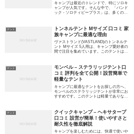
キャンプは最近のトレンドで、特にソロキ
ャンプが人気です。そんな中で、「バンド
ック - ソロティピープラス」は、多くのソ
ロキャンパーから注目を集めています。こ
のテントは手軽に設営でき、軽量で持ち運
びやすいのが魅力です。ここでは、このテ
トンネルテント Mサイズ 口コミ 家
テント
ントの特...
族キャンプに最適な理由
ヴァストランド(VASTLAND)のトンネルテ
ント Mサイズ 5人用は、キャンプ愛好者の
間で注目を集めています。このテントは、
広々としたスペースと快適な居住性を提供
し、家族やグループでのキャンプに最適で
す。実際のユーザーからの口コミも高評
モンベル – ステラリッジテント口
テント
価...
コミ 評判を全て公開！設営簡単で
軽量なテント
キャンプに最適なテントをお探しの方へ、
モンベルのステラリッジテントが非常にお
すすめです。このテントは軽量でありなが
ら高い耐久性を誇り、設営も簡単です。多
くのユーザーがその使いやすさと信頼性を
評価しています。ここでは、実際に使用し
クイックキャンプ – ヘキサタープ
テント
た人々の良い...
口コミ 設営が簡単！使いやすさと
耐久性を徹底解説
キャンプを楽しむためには、快適で使いや