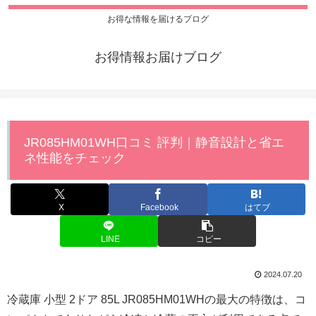
お得な情報を届けるプログ
お得情報お届けブログ
JR085HM01WH口コミ 評判｜静音設計と省エ
ネ性能をチェック
X
Facebook
はてブ
LINE
コピー
2024.07.20
冷蔵庫 小型 2ドア 85L JR085HM01WHの最大の特徴は、コ