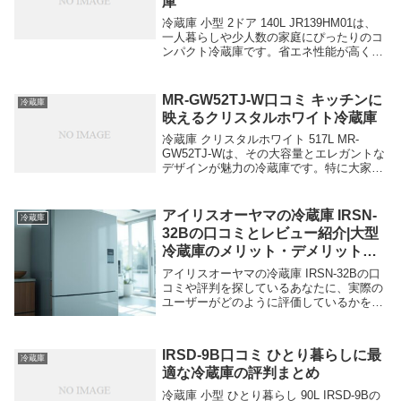
庫
冷蔵庫 小型 2ドア 140L JR139HM01は、
一人暮らしや少人数の家庭にぴったりのコ
ンパクト冷蔵庫です。省エネ性能が高く、
静音設計であるため、キッチンやリビング
に置いても邪魔にならず快適に使用できま
す。この冷蔵庫の魅力を口コミから見...
MR-GW52TJ-W口コミ キッチンに
冷蔵庫
映えるクリスタルホワイト冷蔵庫
冷蔵庫 クリスタルホワイト 517L MR-
GW52TJ-Wは、その大容量とエレガントな
デザインが魅力の冷蔵庫です。特に大家族
やエコ意識の高い家庭にぴったりです。こ
の冷蔵庫の最大の特徴は、省エネ性能が高
く、電気代を抑えつつ大容量で食品を新
アイリスオーヤマの冷蔵庫 IRSN-
冷蔵庫
鮮...
32Bの口コミとレビュー紹介|大型
冷蔵庫のメリット・デメリットを
完全公開！
アイリスオーヤマの冷蔵庫 IRSN-32Bの口
コミや評判を探しているあなたに、実際の
ユーザーがどのように評価しているかをま
とめました。この冷蔵庫の最大の魅力は、
320Lの大容量、ファン式冷却、自動霜取り
機能です。これにより、冷蔵庫内の食材
IRSD-9B口コミ ひとり暮らしに最
を...
冷蔵庫
適な冷蔵庫の評判まとめ
冷蔵庫 小型 ひとり暮らし 90L IRSD-9Bの