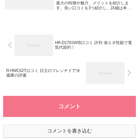
最大の特徴や魅力、メリットを紹介しま
す。良い口コミを3つ紹介し、詳細は本文
でお伝えします。冷蔵庫 小型 ひとり暮ら
し 90L IRSD-9Bは、コンパクトなサイズな
がら大容量で、一人暮らし...
HR-D1701W/B口コミ 評判 省エネ性能で電
気代節約！
R-HWC62T口コミ 日立のフレンチドア冷
蔵庫の評価
コメント
コメントを書き込む