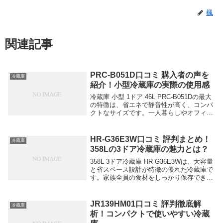
楓
関連記事
PRC-B051D口コミ 購入者の声を
冷蔵庫
紹介！小型冷蔵庫の実際の使用感
冷蔵庫 小型 1ドア 46L PRC-B051Dの最大
の特徴は、省エネで静音性が高く、コンパ
クトなサイズです。一人暮らしやオフィス
にぴったりなサイズ感で、電気代も節約で
きると評判です。 静かで寝室でも安心し
て使える 省スペース設計で設置場所...
HR-G36E3W口コミ 評判まとめ！
冷蔵庫
358Lの3ドア冷蔵庫の魅力とは？
358L 3ドア冷蔵庫 HR-G36E3Wは、大容量
と省スペース設計が特徴の優れた冷蔵庫で
す。家族全員の食材をしっかり保存できる
うえ、デザインもスリムでインテリアにマ
ッチします。省エネ性能も高く、電気代の
節約につながるため、エコ志向の家庭に...
JR139HM01口コミ 評判徹底解
冷蔵庫
析！コンパクトで使いやすい冷蔵