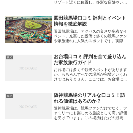
リゾート近くに位置し、多彩な店舗やレス
トランが揃っています。ここでは、実際の
訪問者の口コミを参考に、イクスピアリの
魅力を紹介します。 「子供連れでも楽し
園田競馬場口コミ 評判とイベント
観光
める場所がた...
情報を徹底解説
園田競馬場は、アクセスの良さや多彩なイ
ベント、充実した設備で多くの競馬ファン
や家族連れに人気のスポットです。実際に
訪れた人たちからは、以下のような良い口
コミが寄せられています。 「アクセスが
良くて便利。駐車場も広くて安心。」
お台場口コミ 評判を全て盛り込ん
観光
「施設がきれい...
だ家族旅行ガイド
お台場には多くの観光スポットがあります
が、もちろんすべての場所が完璧というわ
けではありません。ここでは、お台場に関
する悪い口コミをいくつか紹介し、その
後、それぞれの口コミについて詳細に解説
します。悪い口コミ一覧 「人が多すぎて
阪神競馬場のリアルな口コミ！訪
観光
ゆっくり楽しめ...
れる価値はあるのか？
阪神競馬場は、競馬ファンだけでなく、フ
ァミリーにも楽しめる施設として高い評価
を受けています。この場所はただの競馬場
ではなく、訪れるすべての人に特別な体験
を提供するために、多くの工夫が凝らされ
ています。 阪神競馬場の豊富なイベント