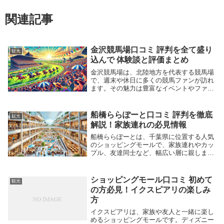
関連記事
金沢競馬場口コミ 評判を全て盛り
観光
込んで 体験談と評価まとめ
金沢競馬場は、北陸地方を代表する競馬場
で、週末や休日に多くの競馬ファンが訪れ
ます。その魅力は豊富なイベントやファミ
リー向けの施設、そして素晴らしいレース
体験にあります。この記事では、金沢競馬
場の魅力や実際に訪れた人々の口コミを詳
船橋ららぽーと口コミ 評判を徹底
観光
しく紹介し、...
解説！家族連れの必見情報
船橋ららぽーとは、千葉県に位置する人気
のショッピングモールで、家族連れやカッ
プル、友達同士など、幅広い層に親しまれ
ています。その魅力は、豊富な店舗数や多
彩な飲食店、そして定期的に開催されるイ
ベントにあります。訪れる人々の口コミを
ショッピングモール口コミ 初めて
観光
調べることで...
の方必見！イクスピアリの楽しみ
方
イクスピアリは、家族や友人と一緒に楽し
めるショッピングモールです。ディズニー