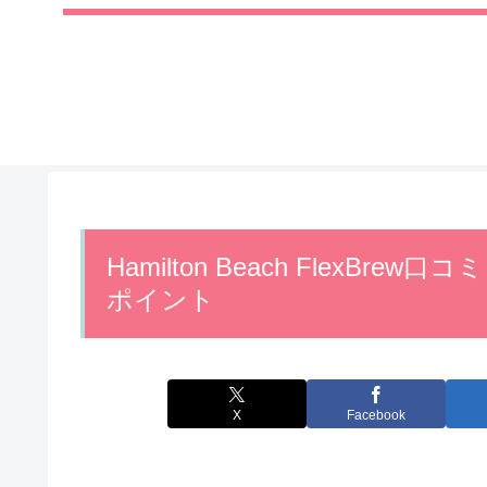
Hamilton Beach FlexB
ポイント
X
Facebook