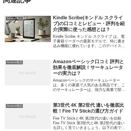
Kindle Scribe(キンドル スクライ
Amazon製品
ブ)の口コミとレビュー・評判を紹
介|実際に使った感想とは？
Kindle Scribe キンドル スクライブ は、電
子書籍リーダーの最新モデルで、特に書き
込み機能に優れています。このデバイス
は、読書だけでなく、メモやノートを取る
ことも可能で、ビジネスや学習の効率を劇
的に向上させます。良い口コミ:「画...
Amazonベーシック口コミ 評判と
Amazon製品
効果を徹底解説！サーキュレータ
ーの実力は？
Amazonベーシックのサーキュレーター
は、多くの家庭で人気のある商品です。こ
のサーキュレーターは、強力な風量で部屋
の空気を効率よく循環させ、エアコンの効
率を向上させることができます。また、静
音設計で夜間でも快適に使用できる点が大
第3世代 4K 第2世代 違いを徹底比
Amazon製品
きな魅力で...
較！Fire TV Stickの選び方ガイド
Fire TV Stickと4K 第2世代の違いを比較
Fire TV Stick 第3世代と4K 第2世代の違い
を詳しく見ていきましょう。以下の表で主