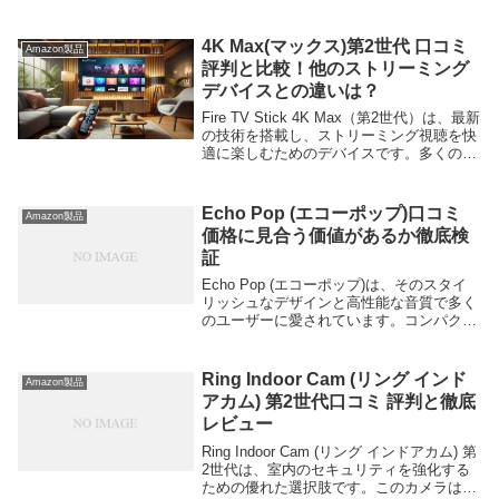
要な違いを比較し、その後に各ポイントに
ついて詳しく説明します。項目Fire TV
Stic...
4K Max(マックス)第2世代 口コミ
Amazon製品
評判と比較！他のストリーミング
デバイスとの違いは？
Fire TV Stick 4K Max（第2世代）は、最新
の技術を搭載し、ストリーミング視聴を快
適に楽しむためのデバイスです。多くのユ
ーザーが高画質と使い勝手の良さを評価し
ています。以下に良い口コミをいくつかご
紹介し、その詳細について記事...
Echo Pop (エコーポップ)口コミ
Amazon製品
価格に見合う価値があるか徹底検
証
Echo Pop (エコーポップ)は、そのスタイ
リッシュなデザインと高性能な音質で多く
のユーザーに愛されています。コンパクト
ながらもパワフルなサウンドを提供し、ス
マートホームの中心として活躍します。特
に以下の口コミが多く寄せられています。
Ring Indoor Cam (リング インド
Amazon製品
...
アカム) 第2世代口コミ 評判と徹底
レビュー
Ring Indoor Cam (リング インドアカム) 第
2世代は、室内のセキュリティを強化する
ための優れた選択肢です。このカメラは高