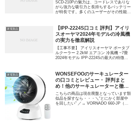
SCD-210Pの魅力は、コードレスでありな
がら強力な吸引力と長持ちするバッテリー
が特長です。多くのユーザーがその性能に
満足し、手軽に掃除ができる点を高く評価
しています。以下に良い口コミを紹介し、
本文で詳細を説明します。 「軽量で持ち
【IPP-2224S口コミ 評判】アイリ
家電製品
運びが...
スオーヤマ2024年モデルの冷風機
の実力を徹底解説
【工事不要】 アイリスオーヤマ ポータブ
ルクーラー 2.2kW エアコン 冷風機 ~7畳
2024年モデル IPP-2224Sの最大の特徴
は、工事不要で簡単に設置できることで
す。このポータブルクーラーは、賃貸住宅
や一時的に冷房を必要とする場...
WONSEFOOのサーキュレーター
家電製品
の口コミとレビュー・ 評判まと
め！他のサーキュレーターと徹底
比較
こちらの商品は現在廃盤となっています類
似品を探すなら・・・＼“とにかく部屋中
を回したい” ／→ VORNADO 660-JP（首
振り不要派）＼国内サポート＆総合バラン
ス／ →アイリスオーヤマ WOOZOO STF-
DCD18T＼就寝時の静か...