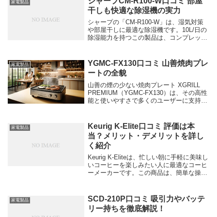
シャープCM-R100-W口コミ 部屋
家電製品
干しも快適な除湿機の実力
シャープの「CM-R100-W」は、湿気対策
や部屋干しに最適な除湿機です。10L/日の
除湿能力を持つこの製品は、コンプレッサ
ー方式を採用しており、エネルギー効率が
高いのが特徴です。さらに、冷風機能も搭
載されているため、夏場の暑い日にも活躍
YGMC-FX130口コミ 山善焼肉プレ
家電製品
し...
ートの全貌
山善の煙の少ない焼肉プレート XGRILL
PREMIUM（YGMC-FX130）は、その高性
能と使いやすさで多くのユーザーに支持さ
れています。特に、煙が少ないため室内で
も快適に焼肉を楽しめる点が魅力です。以
下に、実際のユーザーからの良い口...
Keurig K-Elite口コミ 評価は本
家電製品
当？メリット・デメリットを詳し
く紹介
Keurig K-Eliteは、忙しい朝に手軽に美味し
いコーヒーを楽しみたい人に最適なコーヒ
ーメーカーです。この商品は、簡単な操作
でプロの味わいを実現し、多くのユーザー
から高評価を得ています。以下に、良い口
コミをいくつかご紹介します。 操作...
SCD-210P口コミ 吸引力やバッテ
家電製品
リー持ちを徹底解説！