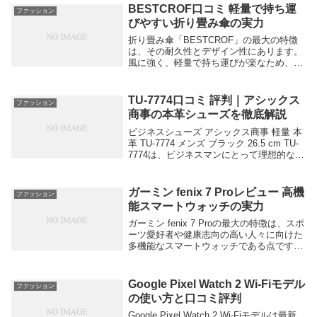
にもおすすめです。ユーザーからの良い口
BESTCROF口コミ 軽量で持ち運
ファッション
コミも...
びやすい折り畳み傘の実力
折り畳み傘「BESTCROF」の最大の特徴
は、その耐久性とデザイン性にあります。
風に強く、軽量で持ち運びが楽なため、雨
の日でも安心して使用できます。また、お
しゃれなデザインも魅力的です。以下に、
BESTCROFの折り畳み傘に関する良い口
TU-7774口コミ 評判｜アシックス
ファッション
コミ...
商事の本革シューズを徹底解説
ビジネスシューズ アシックス商事 軽量 本
革 TU-7774 メンズ ブラック 26.5 cm TU-
7774は、ビジネスマンにとって理想的な一
足です。長時間の立ち仕事や歩行でも疲れ
にくい設計と、スタイリッシュなデザイン
が特徴です。このシュ...
ガーミン fenix 7 Proレビュー 高機
ファッション
能スマートウォッチの実力
ガーミン fenix 7 Proの最大の特徴は、スポ
ーツ愛好者や健康志向の高い人々に向けた
多機能なスマートウォッチである点です。
このスマートウォッチは、高精度なGPS機
能、長時間バッテリー、幅広いフィットネ
スおよび健康管理機能を備えており、...
Google Pixel Watch 2 Wi-Fiモデル
ファッション
の使い方と口コミ評判
Google Pixel Watch 2 Wi-Fiモデルは最新