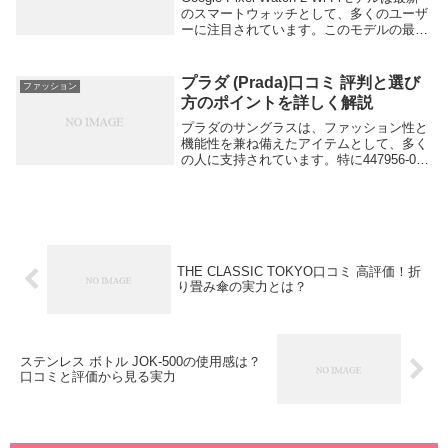
のスマートウォッチとして、多くのユーザ
ーに注目されています。このモデルの最大
の特徴は、その高いデザイン性とGoogleの
エコシステムとの完全な統合です。さら
に、フィットネス機能...
プラダ (Prada)口コミ 評判と選び
ファッション
方のポイントを詳しく解説
プラダのサングラスは、ファッション性と
機能性を兼ね備えたアイテムとして、多く
の人に支持されています。特に447956-01
モデルは、そのスタイリッシュなデザイン
と高品質な作りが魅力です。この記事で
は、プラダのサングラスに対する実際のユ
ーザー...
THE CLASSIC TOKYO口コミ 高評価！折
り畳み傘の実力とは？
ステンレス ボトル JOK-500の使用感は？
口コミと評価から見る実力