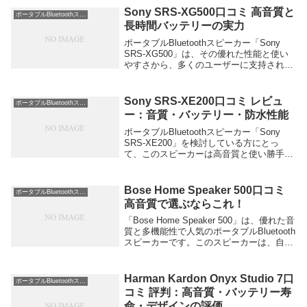
ィーシーンで大活躍します。また、...
Sony SRS-XG500口コミ 高音質と
ポータブルBluetoothスピーカー
長時間バッテリーの実力
ポータブルBluetoothスピーカー「Sony
SRS-XG500」は、その優れた性能と使い
やすさから、多くのユーザーに支持されて
います。このスピーカーは高音質でありな
がら、長時間バッテリーを備え、さらに防
水性能も持ち合わせているため、ア...
Sony SRS-XE200口コミ レビュ
ポータブルBluetoothスピーカー
ー：音質・バッテリー・防水性能
ポータブルBluetoothスピーカー「Sony
SRS-XE200」を検討している方にとっ
て、このスピーカーは高音質と使い勝手の
良さを兼ね備えた注目の製品です。特にク
リアな音質、長時間持続するバッテリー、
そして防水性能が魅力です。以下に、...
Bose Home Speaker 500口コミ
ポータブルBluetoothスピーカー
高音質で選ぶならこれ！
「Bose Home Speaker 500」は、優れた音
質と多機能性で人気のポータブルBluetooth
スピーカーです。このスピーカーは、自宅
での音楽体験を格上げしたい方に最適で
す。以下は実際の使用者からの良い口コミ
です。 「音質が素晴ら...
Harman Kardon Onyx Studio 7口
ポータブルBluetoothスピーカー
コミ 評判：高音質・バッテリー寿
命・デザインの評価