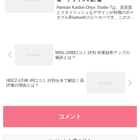
Harman Kardon Onyx Studio 7は、高音質
とスタイリッシュなデザインが特徴のポー
タブルBluetoothスピーカーです。このスピ
ーカーは、部屋のインテリアとしても映え
る洗練されたデザインで、どこでも高品質
な音楽体験を提...
MNS-1000口コミ 評判 作業効率アップの
秘訣とは？
HDCZ-UT4K-IR口コミ 評判を全て解説！高
評価の理由とは？
コメント