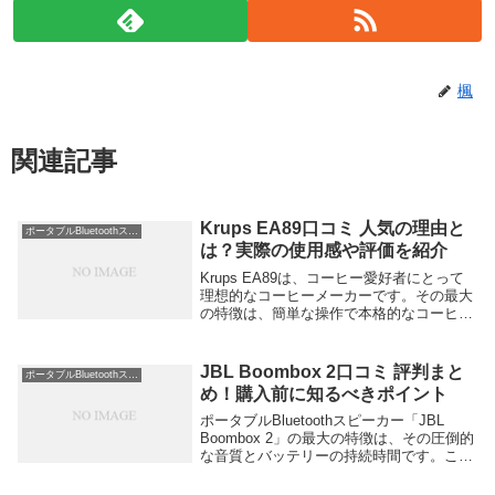
楓
関連記事
Krups EA89口コミ 人気の理由と
ポータブルBluetoothスピーカー
は？実際の使用感や評価を紹介
Krups EA89は、コーヒー愛好者にとって
理想的なコーヒーメーカーです。その最大
の特徴は、簡単な操作で本格的なコーヒー
が楽しめることです。ボタン一つでエスプ
レッソからカプチーノまで多彩なメニュー
を楽しめるうえ、クリーン機能が充実して
JBL Boombox 2口コミ 評判まと
ポータブルBluetoothスピーカー
いる...
め！購入前に知るべきポイント
ポータブルBluetoothスピーカー「JBL
Boombox 2」の最大の特徴は、その圧倒的
な音質とバッテリーの持続時間です。この
スピーカーは、大音量でも音が歪むことな
くクリアに再生でき、アウトドアやパーテ