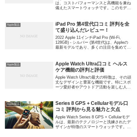
は、コストパフォーマンスと高機能を兼ね
備えたスマートウォッチです。このモデル
は、iPhoneとの連携がスムーズで、健康管
理やフィットネス機能が充実しているた
め、多くのユーザー...
iPad Pro 第4世代口コミ 評判を全
Apple製品
て盛り込んだレビュー！
2022 Apple 11インチiPad Pro (Wi-Fi,
128GB) - シルバー (第4世代)は、Appleの
最新モデルであり、多くの注目を集めてい
ます。このモデルは、プロフェッショナル
やクリエイターに最適な高性能タブレット
とし...
Apple Watch Ultra口コミ ヘルス
Apple製品
ケア機能の評判と評価
Apple Watch Ultraの最大の特徴は、その頑
丈なデザインと豊富な機能です。特にスポ
ーツ愛好者やアウトドア活動を楽しむ人々
にとって、その耐久性や多機能性は大きな
魅力となっています。以下に、実際に使用
しているユーザーの良い口コミを紹...
Series 8 GPS + Cellularモデル口
Apple製品
コミ 評判から見る魅力と欠点
Apple Watch Series 8 GPS + Cellularモデ
ルは、最新のテクノロジーと洗練されたデ
ザインが特徴のスマートウォッチです。こ
のモデルは、GPSとセルラーモデルの両方
を兼ね備え、どこにいても連絡を取り続け