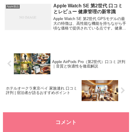
ることができ...
Apple Watch SE 第2世代 口コミ
Apple製品
とレビュー 健康管理の新常識
Apple Watch SE 第2世代 GPSモデルの最
大の特徴は、高性能な機能を持ちながら手
頃な価格で提供されている点です。健康管
理や運動追跡機能が充実しており、初心者
にも使いやすい設計がされています。例え
ば、心拍数モニター、睡眠追跡、緊...
Apple AirPods Pro（第2世代）口コミ 評判
｜音質と快適性を徹底解説
ホテルオークラ東京ベイ 家族連れ 口コミ
評判 | 宿泊者が語るおすすめポイント
コメント