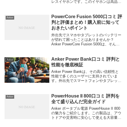
レスイヤホンです。このイヤホンは高品質
な音楽体験を提供し、快適な装着感と長時
間のバッテリー寿命が魅力です。以下に良
い口コミを紹介し、詳細...
PowerCore Fusion 5000口コミ 評
Anker
判と評価まとめ！購入前に知って
おきたいポイント
外出先でスマホやタブレットのバッテリー
が切れて困ったことはありませんか？
Anker PowerCore Fusion 5000は、そんな
悩みを解消するために開発された便利な充
電器一体型モバイルバッテリーです。コン
パクトで持ち運びやすく、高速...
Anker Power Bank口コミ 評判と
Anker
性能を徹底検証
Anker Power Bankは、その高い信頼性と
性能で多くのユーザーに支持されていま
す。外出先でスマートフォンやタブレット
のバッテリー切れに悩む方にとって、
Ankerのモバイルバッテリーは心強い味方
です。以下に、この商品の口コミをいく
PowerHouse II 800口コミ 評判を
Anker
つ...
全て盛り込んだ完全ガイド
Anker ポータブル電源 PowerHouse II 800
の魅力をご紹介します。この製品は、アウ
トドアや災害時に安心して使える大容量バ
ッテリーを搭載しています。コンパクトで
持ち運びも簡単です。以下はユーザーの良