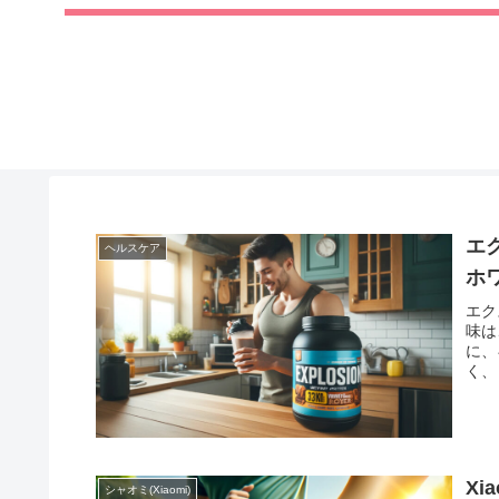
エ
ヘルスケア
ホ
エク
味は
に、
く、
Xi
シャオミ(Xiaomi)