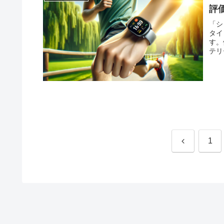
評
「シャ
タイ
す。
テリ
前
1
へ